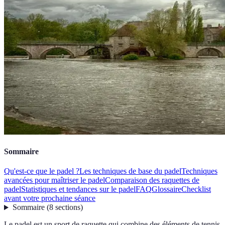
Sommaire
Qu'est-ce que le padel ?
Les techniques de base du padel
Techniques
avancées pour maîtriser le padel
Comparaison des raquettes de
padel
Statistiques et tendances sur le padel
FAQ
Glossaire
Checklist
avant votre prochaine séance
Sommaire
(
8
sections
)
Le padel est un sport de raquette qui combine des éléments de tennis