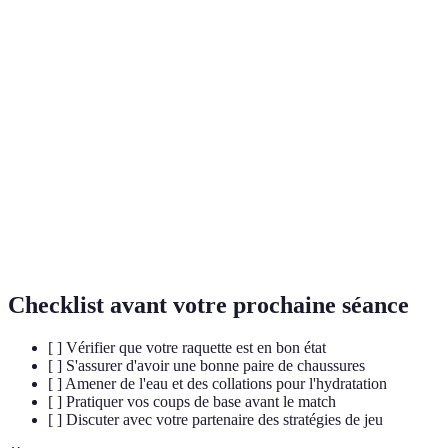
Terme
Définition
Un coup qui envoie la balle haut, au-dessus de la tête
Lob
adversaire.
Frappe effectuée en haut, avec un contrôle modéré de
Bandeja
la balle.
Un coup puissant visant à frapper la balle au-dessus du
Smash
filet.
Checklist avant votre prochaine séance
[ ] Vérifier que votre raquette est en bon état
[ ] S'assurer d'avoir une bonne paire de chaussures
[ ] Amener de l'eau et des collations pour l'hydratation
[ ] Pratiquer vos coups de base avant le match
[ ] Discuter avec votre partenaire des stratégies de jeu