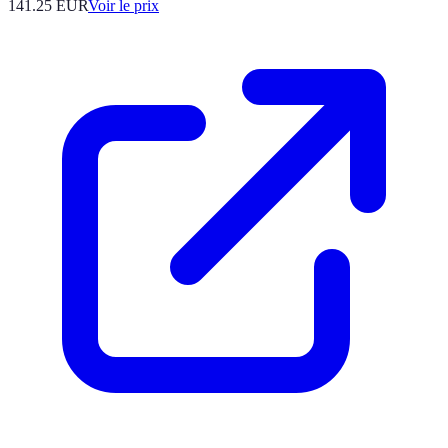
141.25
EUR
Voir le prix