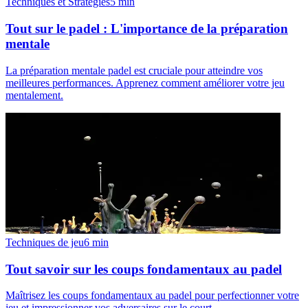
Techniques et Stratégies
5
min
Tout sur le padel : L'importance de la préparation
mentale
La préparation mentale padel est cruciale pour atteindre vos
meilleures performances. Apprenez comment améliorer votre jeu
mentalement.
Techniques de jeu
6
min
Tout savoir sur les coups fondamentaux au padel
Maîtrisez les coups fondamentaux au padel pour perfectionner votre
jeu et impressionner vos adversaires sur le court.