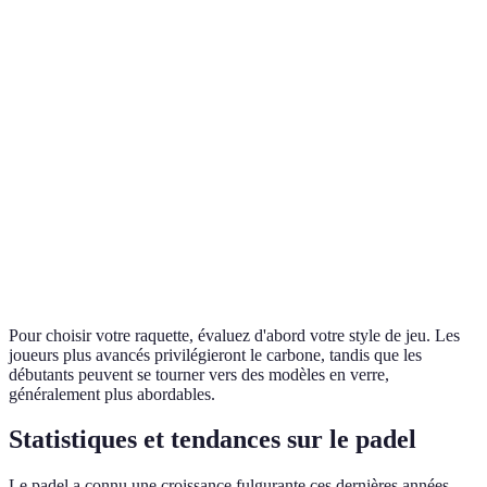
Poids
360g
375g
légère = meilleur
contrôle
Équilibre
Préférer l'équilibre
Équilibre
Tête lourde
neutre
selon votre jeu
Fibres de
Fibres de
Le carbone offre
Matériau
verre
carbone
plus de puissance
Optez pour la
Prix
150 EUR
200 EUR
qualité durable
Pour choisir votre raquette, évaluez d'abord votre style de jeu. Les
joueurs plus avancés privilégieront le carbone, tandis que les
débutants peuvent se tourner vers des modèles en verre,
généralement plus abordables.
Statistiques et tendances sur le padel
Le padel a connu une croissance fulgurante ces dernières années.