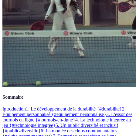
Sommaire
Introduction
1. Le développement de la durabilité {#durabilite}
2.
Équipement personnalisé {#equipement-personnalise}
3. L'essor des
tournois en ligne {#tournois-en-ligne}
4. La technologie intégrée au
jeu {#technologie-integree}
5. Un public diversifié et inclusif
{#public-diversifie}
6. La montée des clubs communautaires