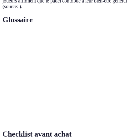
joueurs affirment que le padel contribue à leur bien-être général
(source:
).
Glossaire
Terme
Définition
Capacité à répondre aux besoins actuels sans
Durabilité
compromettre les capacités des générations
futures.
Processus d’adaptation d’un produit ou service
Personnalisation
selon les préférences d’un utilisateur.
Pratique d’assurer que toutes les personnes,
Inclusivité
indépendamment de leur origine, ont accès et
participent activement.
Checklist avant achat