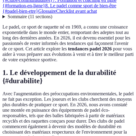
{#clubs-communautaires}
7. Formation et coaching en ligne
{#formation-en-ligne}
8. Le padel comme sport de bien-être
{#padel-bien-etre}
Glossaire
Checklist avant achat
Sommaire
(
11
sections
)
Le padel, ce sport de raquette né en 1969, a connu une croissance
exponentielle dans le monde entier, remportant des adeptes tout au
long des dernières années. En 2026, il est devenu essentiel pour les
passionnés de rester informés des tendances qui façonnent l'avenir
de ce sport. Cet article explore les
tendances padel 2026
pour vous
aider à vous préparer aux évolutions à venir et à tirer le meilleur parti
de votre expérience sportive.
1. Le développement de la durabilité
{#durabilite}
Avec l'augmentation des préoccupations environnementales, le padel
ne fait pas exception. Les joueurs et les clubs cherchent des moyens
plus durables de pratiquer ce sport. En 2026, nous avons constaté
une montée en puissance des équipements de padel éco-
responsables, tels que des balles fabriquées à partir de matériaux
recyclés et des raquettes conçues pour durer. Des clubs de padel
commencent également à devenir des modèles de durabilité en
choisissant des matériaux respectueux de l'environnement pour la