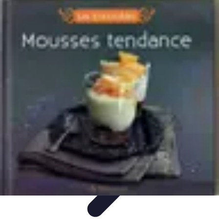
Tout sur le Padel
Entraînement et Techniques
Techniques et
Stratégies
Équipement
Tendances
Équipement et Terrain
Tout sur le Padel