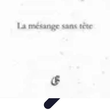
Tout sur le Padel
Entraînement et Techniques
Techniques et
Stratégies
Équipement
Tendances
Équipement et Terrain
Tout sur le Padel