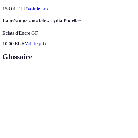
158.01
EUR
Voir le prix
La mésange sans tête - Lydia Padellec
Eclats d'Encre GF
10.00
EUR
Voir le prix
Glossaire
Terme
Définition
Sport de raquette joué en double, sur un terrain
Padel
fermé.
Hormone produite pendant l'exercice, liée à la
Endorphine
sensation de bien-être.
Capacité à harmoniser ses mouvements pour une
Coordination
efficacité optimale.