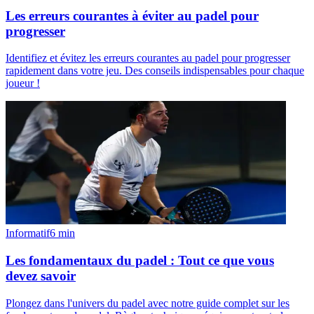
Les erreurs courantes à éviter au padel pour
progresser
Identifiez et évitez les erreurs courantes au padel pour progresser
rapidement dans votre jeu. Des conseils indispensables pour chaque
joueur !
Informatif
6
min
Les fondamentaux du padel : Tout ce que vous
devez savoir
Plongez dans l'univers du padel avec notre guide complet sur les