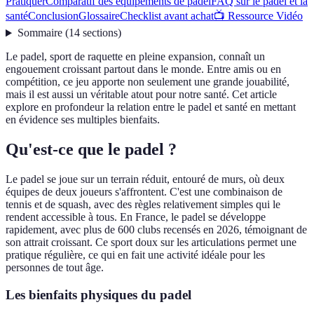
Pratiquer
Comparatif des équipements de padel
FAQ sur le padel et la
santé
Conclusion
Glossaire
Checklist avant achat
📺 Ressource Vidéo
Sommaire
(
14
sections
)
Le padel, sport de raquette en pleine expansion, connaît un
engouement croissant partout dans le monde. Entre amis ou en
compétition, ce jeu apporte non seulement une grande jouabilité,
mais il est aussi un véritable atout pour notre santé. Cet article
explore en profondeur la relation entre le padel et santé en mettant
en évidence ses multiples bienfaits.
Qu'est-ce que le padel ?
Le padel se joue sur un terrain réduit, entouré de murs, où deux
équipes de deux joueurs s'affrontent. C'est une combinaison de
tennis et de squash, avec des règles relativement simples qui le
rendent accessible à tous. En France, le padel se développe
rapidement, avec plus de 600 clubs recensés en 2026, témoignant de
son attrait croissant. Ce sport doux sur les articulations permet une
pratique régulière, ce qui en fait une activité idéale pour les
personnes de tout âge.
Les bienfaits physiques du padel