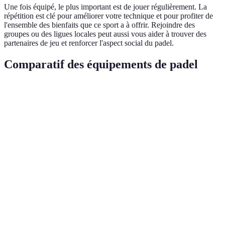
Une fois équipé, le plus important est de jouer régulièrement. La
répétition est clé pour améliorer votre technique et pour profiter de
l'ensemble des bienfaits que ce sport a à offrir. Rejoindre des
groupes ou des ligues locales peut aussi vous aider à trouver des
partenaires de jeu et renforcer l'aspect social du padel.
Comparatif des équipements de padel
Critère
Raquette A
Raquette B
Raquette C
Verdic
Raquet
B, légè
Poids
350 g
320 g
380 g
et
maniab
Raquet
Fibres de
Fibres de
Matériau
Kevlar
A pour
carbone
verre
robuste