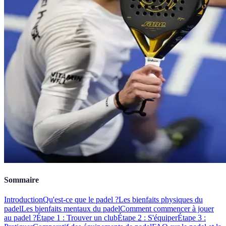
Sommaire
Introduction
Qu'est-ce que le padel ?
Les bienfaits physiques du
padel
Les bienfaits mentaux du padel
Comment commencer à jouer
au padel ?
Étape 1 : Trouver un club
Étape 2 : S'équiper
Étape 3 :