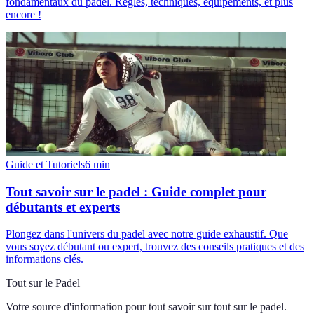
fondamentaux du padel. Règles, techniques, équipements, et plus
encore !
Guide et Tutoriels
6
min
Tout savoir sur le padel : Guide complet pour
débutants et experts
Plongez dans l'univers du padel avec notre guide exhaustif. Que
vous soyez débutant ou expert, trouvez des conseils pratiques et des
informations clés.
Tout sur le Padel
Votre source d'information pour tout savoir sur
tout sur le padel
.