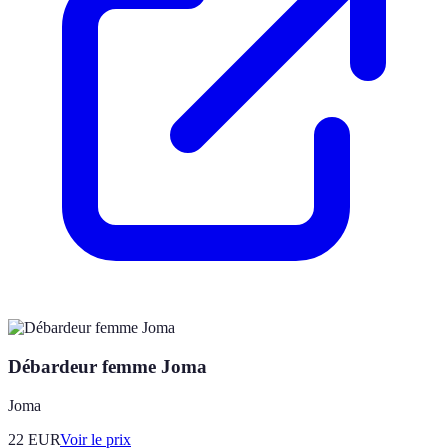
Débardeur femme Joma
Joma
22
EUR
Voir le prix