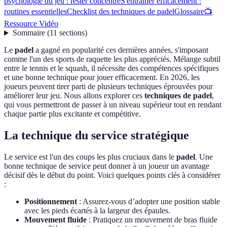
psychologie du jeu : rester concentré
S'entraîner efficacement :
routines essentielles
Checklist des techniques de padel
Glossaire
📺
Ressource Vidéo
Sommaire
(
11
sections
)
Le
padel
a gagné en popularité ces dernières années, s'imposant
comme l'un des sports de raquette les plus appréciés. Mélange subtil
entre le tennis et le squash, il nécessite des compétences spécifiques
et une bonne technique pour jouer efficacement. En 2026, les
joueurs peuvent tirer parti de plusieurs techniques éprouvées pour
améliorer leur jeu. Nous allons explorer ces
techniques de padel
,
qui vous permettront de passer à un niveau supérieur tout en rendant
chaque partie plus excitante et compétitive.
La technique du service stratégique
Le service est l'un des coups les plus cruciaux dans le
padel
. Une
bonne technique de service peut donner à un joueur un avantage
décisif dès le début du point. Voici quelques points clés à considérer
:
Positionnement
: Assurez-vous d’adopter une position stable
avec les pieds écartés à la largeur des épaules.
Mouvement fluide
: Pratiquez un mouvement de bras fluide