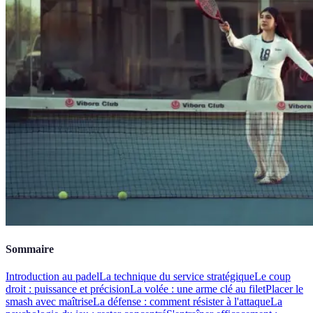
Sommaire
Introduction au padel
La technique du service stratégique
Le coup
droit : puissance et précision
La volée : une arme clé au filet
Placer le
smash avec maîtrise
La défense : comment résister à l'attaque
La