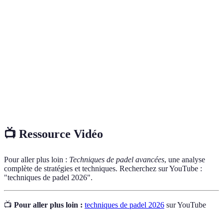
Terme
Définition
Service
Premier coup qui commence un point au padel.
Coup puissant effectué au-dessus de la tête pour marquer
Smash
le point.
Coup réalisé avant que la balle ne touche le sol,
Volée
généralement près du filet.
📺 Ressource Vidéo
Pour aller plus loin :
Techniques de padel avancées
, une analyse
complète de stratégies et techniques. Recherchez sur YouTube :
"techniques de padel 2026".
📺
Pour aller plus loin :
techniques de padel 2026
sur YouTube