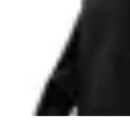
Tout sur le Padel
Entraînement et Techniques
Techniques et Stratégies
Équipement
Tend
Tout sur le Padel