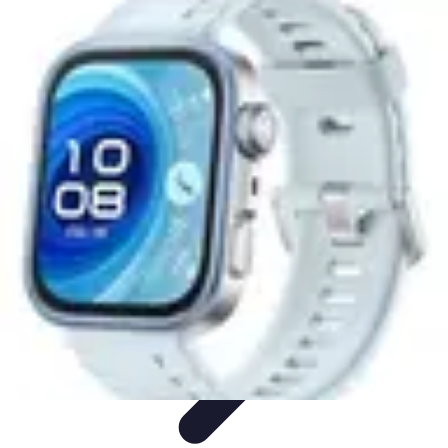
Tout sur le Padel
Entraînement et Techniques
Techniques et
Stratégies
Équipement
Tendances
Équipement et Terrain
Tout sur le Padel