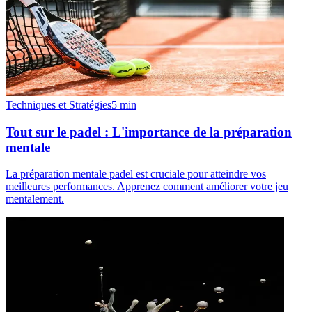
Techniques et Stratégies
5
min
Tout sur le padel : L'importance de la préparation
mentale
La préparation mentale padel est cruciale pour atteindre vos
meilleures performances. Apprenez comment améliorer votre jeu
mentalement.