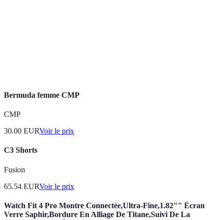
Padel
Sport de raquette se jouant sur un terrain clos.
Raquette de
Equipement spécifique, plus solide et sans
padel
cordes.
Premier coup du jeu, servant à engager
Service
l'échange.
Bermuda femme CMP
CMP
30.00
EUR
Voir le prix
C3 Shorts
Fusion
65.54
EUR
Voir le prix
Watch Fit 4 Pro Montre Connectée,Ultra-Fine,1.82"" Écran
Verre Saphir,Bordure En Alliage De Titane,Suivi De La