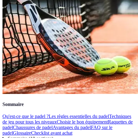
Sommaire
Qu'est-ce que le padel ?
Les règles essentielles du padel
Techniques
de jeu pour tous les niveaux
Choisir le bon équipement
Raquettes de
padel
Chaussures de padel
Avantages du padel
FAQ sur le
padel
Glossaire
Checklist avant achat