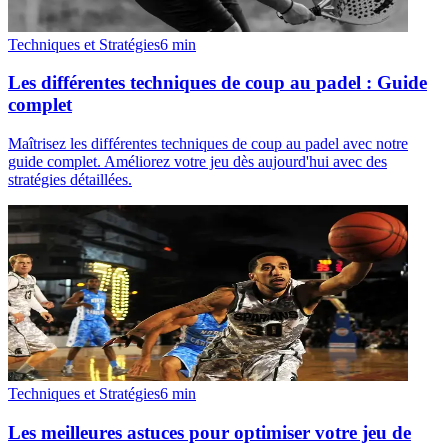
Techniques et Stratégies
6
min
Les différentes techniques de coup au padel : Guide
complet
Maîtrisez les différentes techniques de coup au padel avec notre
guide complet. Améliorez votre jeu dès aujourd'hui avec des
stratégies détaillées.
Techniques et Stratégies
6
min
Les meilleures astuces pour optimiser votre jeu de