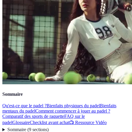
Sommaire
Qu'est-ce que le padel ?
Bienfaits physiques du padel
Bienfaits
mentaux du padel
Comment commencer à jouer au padel ?
Comparatif des sports de raquette
FAQ sur le
padel
Glossaire
Checklist avant achat
📺 Ressource Vidéo
Sommaire
(
9
sections
)