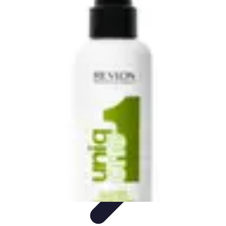
Tout sur le Padel
Entraînement et Techniques
Techniques et
Stratégies
Équipement
Tendances
Équipement et Terrain
Tout sur le Padel