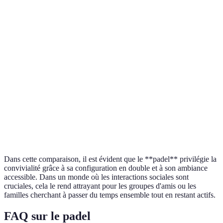
1 ou 2
1 ou 2
joueurs
uniquement)
Taille du
Réduit
Grand
Réduit
court
Accès au
Parfois
Parfois
Facile d'accès
public
coûteux
coûteux
Intérêt social
Très élevé
Élevé
Modéré
Murs inclus dans
Pas de
Pas de
Zones de jeux
le jeu
murs
murs
Dans cette comparaison, il est évident que le **padel** privilégie la
convivialité grâce à sa configuration en double et à son ambiance
accessible. Dans un monde où les interactions sociales sont
cruciales, cela le rend attrayant pour les groupes d'amis ou les
familles cherchant à passer du temps ensemble tout en restant actifs.
FAQ sur le padel