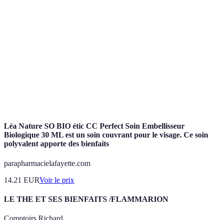
Terme
Définition
Sport de raquette joué sur un court avec murs, en
Padel
double.
Raquette
Instrument utilisé pour frapper la balle.
Capacité à maintenir un effort physique sur une
Endurance
longue durée.
Léa Nature SO BIO étic CC Perfect Soin Embellisseur
Biologique 30 ML est un soin couvrant pour le visage. Ce soin
polyvalent apporte des bienfaits
parapharmacielafayette.com
14.21
EUR
Voir le prix
LE THE ET SES BIENFAITS /FLAMMARION
Comptoirs Richard