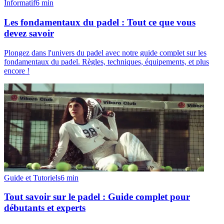
Informatif
6
min
Les fondamentaux du padel : Tout ce que vous
devez savoir
Plongez dans l'univers du padel avec notre guide complet sur les
fondamentaux du padel. Règles, techniques, équipements, et plus
encore !
Guide et Tutoriels
6
min
Tout savoir sur le padel : Guide complet pour
débutants et experts