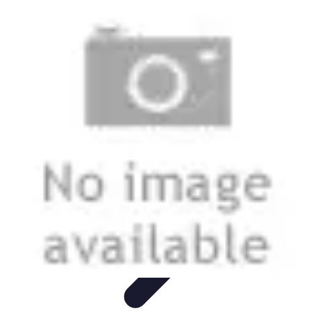
Tout sur le Padel
Entraînement et Techniques
Techniques et
Stratégies
Équipement
Tendances
Équipement et Terrain
Tout sur le Padel