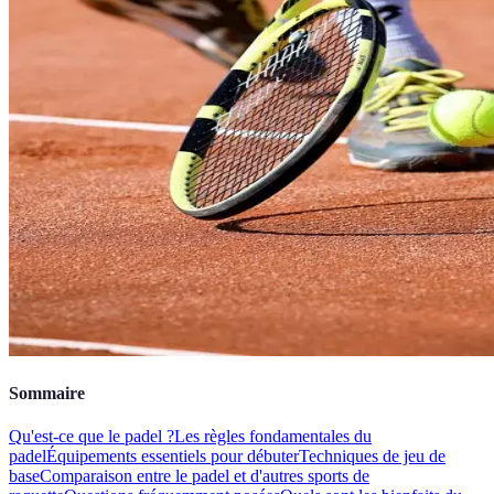
Sommaire
Qu'est-ce que le padel ?
Les règles fondamentales du
padel
Équipements essentiels pour débuter
Techniques de jeu de
base
Comparaison entre le padel et d'autres sports de