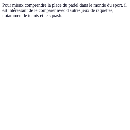
Pour mieux comprendre la place du padel dans le monde du sport, il
est intéressant de le comparer avec d'autres jeux de raquettes,
notamment le tennis et le squash.
Critère
Padel
Tennis
Squash
9.75 x
Terrain
20 x 10 m
23.77 x 8.23 m
6.4 m
Nombre de
2 (simples) ou 4
4 (doubles)
2
joueurs
(doubles)
Utilisation
Oui
Non
Oui
des murs
Très
Dureté du jeu
Modéré
Intense
intense
Facile à
Accessibilité
Médiocre
Difficile
apprendre