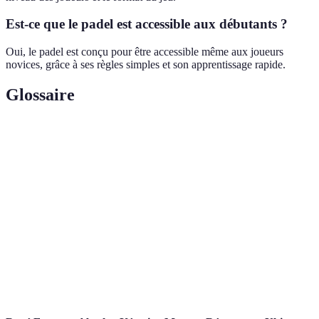
Est-ce que le padel est accessible aux débutants ?
Oui, le padel est conçu pour être accessible même aux joueurs
novices, grâce à ses règles simples et son apprentissage rapide.
Glossaire
Terme
Définition
Raquette
Une raquette plus courte et plus légère que celles
de padel
utilisées au tennis, conçue spécialement pour le padel.
Le coup initial qui lance chaque point, effectué par le
Service
joueur en devant respecter certaines règles.
Élément de jeu qui permet aux joueurs de renvoyer la
Mur
balle après un rebond durant un échange.