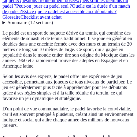
raquette
Questions fréquemment posées
Quels sont les bienfaits du
padel ?
Peut-on jouer au padel seul ?
Quelle est la durée d'un match
de padel ?
Est-ce que le padel est accessible aux débutants ?
Glossaire
Checklist avant achat
Sommaire
(
12
sections
)
Le padel est un sport de raquette dérivé du tennis, qui combine des
éléments de squash et de tennis traditionnel. Il se joue en général en
doubles dans une enceinte fermée avec des murs et un terrain de 20
mètres de long sur 10 mètres de large. Ce sport, qui a gagné en
popularité dans le monde entier, tire son origine du Mexique dans les
années 1960 et a rapidement trouvé des adeptes en Espagne et en
Amérique latine.
Selon les avis des experts, le padel offre une expérience de jeu
accessible, permettant aux joueurs de tous niveaux de participer. Le
jeu est généralement plus facile à appréhender pour les débutants
grâce à ses règles simples et à la taille réduite du terrain, ce qui
favorise un jeu dynamique et stratégique.
D'un point de vue communautaire, le padel favorise la convivialité,
car il est souvent pratiqué à plusieurs, créant ainsi un environnement
ludique et social qui attire chaque année des millions de nouveaux
joueurs.