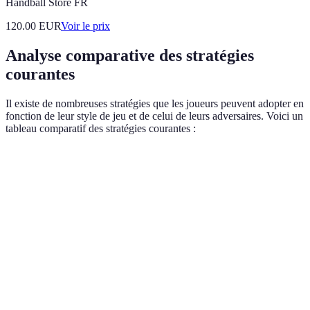
Handball Store FR
120.00
EUR
Voir le prix
Analyse comparative des stratégies
courantes
Il existe de nombreuses stratégies que les joueurs peuvent adopter en
fonction de leur style de jeu et de celui de leurs adversaires. Voici un
tableau comparatif des stratégies courantes :
Critère
Stratégie A
Stratégie B
Stratégie C
Aggressivité du
Haute
Moyenne
Faible
jeu
Préférence pour
Puissants
Placés
Variés
les coups
Communication
Essentielle
Modérée
Faible
avec le partenaire