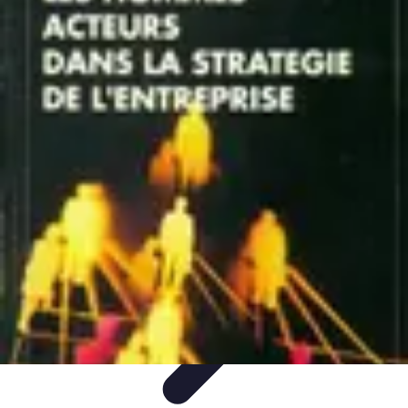
Tout sur le Padel
Entraînement et Techniques
Techniques et
Stratégies
Équipement
Tendances
Équipement et Terrain
Tout sur le Padel