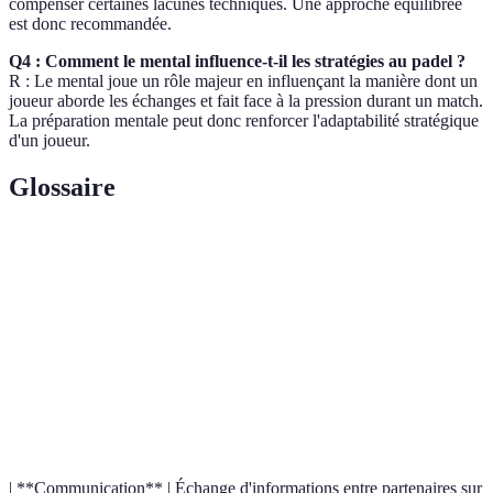
compenser certaines lacunes techniques. Une approche équilibrée
est donc recommandée.
Q4 : Comment le mental influence-t-il les stratégies au padel ?
R : Le mental joue un rôle majeur en influençant la manière dont un
joueur aborde les échanges et fait face à la pression durant un match.
La préparation mentale peut donc renforcer l'adaptabilité stratégique
d'un joueur.
Glossaire
Terme
Définition
Capacité à prévoir les mouvements de l'adversaire
Anticipation
et à ajuster ses propres actions en conséquence.
Positionnement optimal sur le terrain pour
Placement
minimiser les risques et maximiser les
opportunités.
| **Communication** | Échange d'informations entre partenaires sur