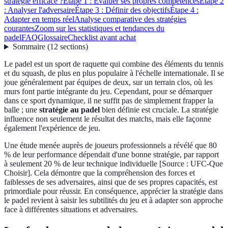
stratégie efficace ?
Étape 1 : Évaluer ses propres compétences
Étape 2
: Analyser l'adversaire
Étape 3 : Définir des objectifs
Étape 4 :
Adapter en temps réel
Analyse comparative des stratégies
courantes
Zoom sur les statistiques et tendances du
padel
FAQ
Glossaire
Checklist avant achat
Sommaire
(
12
sections
)
Le padel est un sport de raquette qui combine des éléments du tennis
et du squash, de plus en plus populaire à l'échelle internationale. Il se
joue généralement par équipes de deux, sur un terrain clos, où les
murs font partie intégrante du jeu. Cependant, pour se démarquer
dans ce sport dynamique, il ne suffit pas de simplement frapper la
balle ; une
stratégie au padel
bien définie est cruciale. La stratégie
influence non seulement le résultat des matchs, mais elle façonne
également l'expérience de jeu.
Une étude menée auprès de joueurs professionnels a révélé que 80
% de leur performance dépendait d'une bonne stratégie, par rapport
à seulement 20 % de leur technique individuelle [Source : UFC-Que
Choisir]. Cela démontre que la compréhension des forces et
faiblesses de ses adversaires, ainsi que de ses propres capacités, est
primordiale pour réussir. En conséquence, apprécier la stratégie dans
le padel revient à saisir les subtilités du jeu et à adapter son approche
face à différentes situations et adversaires.