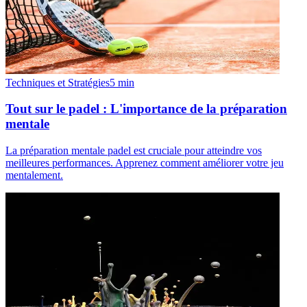
Techniques et Stratégies
5
min
Tout sur le padel : L'importance de la préparation
mentale
La préparation mentale padel est cruciale pour atteindre vos
meilleures performances. Apprenez comment améliorer votre jeu
mentalement.