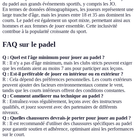
du padel aux grands événements sportifs, y compris les JO.
En termes de données démographiques, les joueurs représentent une
large tranche d'âge, mais les jeunes entre 18 et 35 ans dominent les
courts. Le padel est également un sport mixte, permettant ainsi aux
hommes et aux femmes de jouer ensemble. Cette inclusivité
contribue à la popularité croissante du sport.
FAQ sur le padel
Q : Quel est l'âge minimum pour jouer au padel ?
R : Il n'y a pas d'âge minimum, mais les clubs stricts peuvent exiger
que les enfants aient au moins 7 ans pour participer aux leçons.
Q : Est-il préférable de jouer en intérieur ou en extérieur ?
R : Cela dépend des préférences personnelles. Les courts extérieurs
peuvent ajouter des facteurs environnementaux comme le vent,
tandis que les courts intérieurs offrent des conditions constantes.
Q : Comment améliorer ma technique au padel ?
R : Entraînez-vous régulièrement, leçons avec des instructeurs
qualifiés, et jouez souvent avec des partenaires de différents
niveaux.
Q : Quelles chaussures devrais-je porter pour jouer au padel ?
R : Il est recommandé d'utiliser des chaussures spécifiques au padel
pour garantir soutien et adhérence, optimisant ainsi les performances
sur le court.