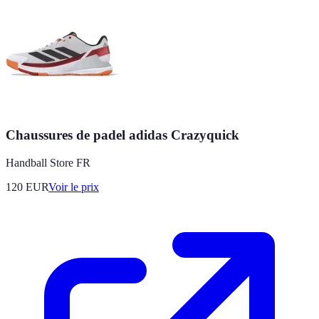
Chaussures de padel adidas Crazyquick
Handball Store FR
120
EUR
Voir le prix