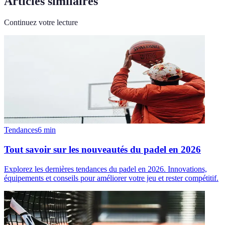
Articles similaires
Continuez votre lecture
Tendances
6
min
Tout savoir sur les nouveautés du padel en 2026
Explorez les dernières tendances du padel en 2026. Innovations,
équipements et conseils pour améliorer votre jeu et rester compétitif.