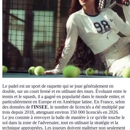
Le padel est un sport de raquette qui se joue généralement en
double, sur un court fermé et en utilisant des murs. Évoluant entre le
tennis et le squash, il a gagné en popularité dans le monde entier, et
particulièrement en Europe et en Amérique latine. En France, selon
des données de
l'INSEE
, le nombre de licenciés a été multiplié par
trois depuis 2018, atteignant environ 350 000 licenciés en 2026.
Le jeu consiste à renvoyer la balle de manière à ce qu'elle touche le
sol dans la zone de l'adversaire, tout en utilisant la stratégie et la
technique appropriées. Les joueurs doivent maîtriser non seulement