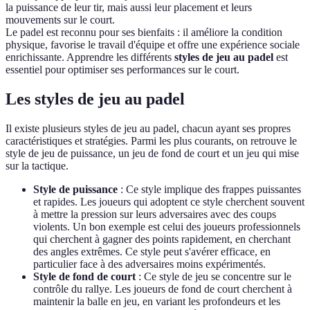
la puissance de leur tir, mais aussi leur placement et leurs
mouvements sur le court.
Le padel est reconnu pour ses bienfaits : il améliore la condition
physique, favorise le travail d'équipe et offre une expérience sociale
enrichissante. Apprendre les différents
styles de jeu au padel
est
essentiel pour optimiser ses performances sur le court.
Les styles de jeu au padel
Il existe plusieurs styles de jeu au padel, chacun ayant ses propres
caractéristiques et stratégies. Parmi les plus courants, on retrouve le
style de jeu de puissance, un jeu de fond de court et un jeu qui mise
sur la tactique.
Style de puissance
: Ce style implique des frappes puissantes
et rapides. Les joueurs qui adoptent ce style cherchent souvent
à mettre la pression sur leurs adversaires avec des coups
violents. Un bon exemple est celui des joueurs professionnels
qui cherchent à gagner des points rapidement, en cherchant
des angles extrêmes. Ce style peut s'avérer efficace, en
particulier face à des adversaires moins expérimentés.
Style de fond de court
: Ce style de jeu se concentre sur le
contrôle du rallye. Les joueurs de fond de court cherchent à
maintenir la balle en jeu, en variant les profondeurs et les