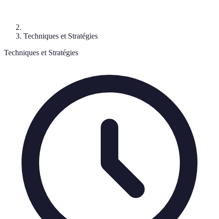
Techniques et Stratégies
Techniques et Stratégies