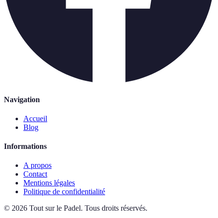
Navigation
Accueil
Blog
Informations
A propos
Contact
Mentions légales
Politique de confidentialité
©
2026
Tout sur le Padel
.
Tous droits réservés.