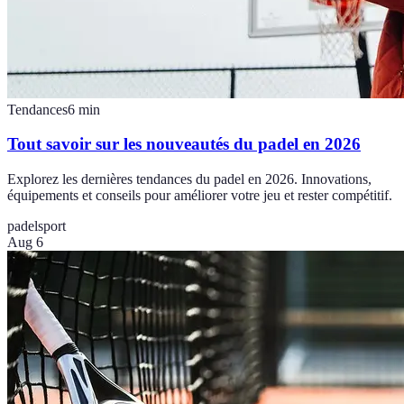
Tendances
6
min
Tout savoir sur les nouveautés du padel en 2026
Explorez les dernières tendances du padel en 2026. Innovations,
équipements et conseils pour améliorer votre jeu et rester compétitif.
padel
sport
Aug 6