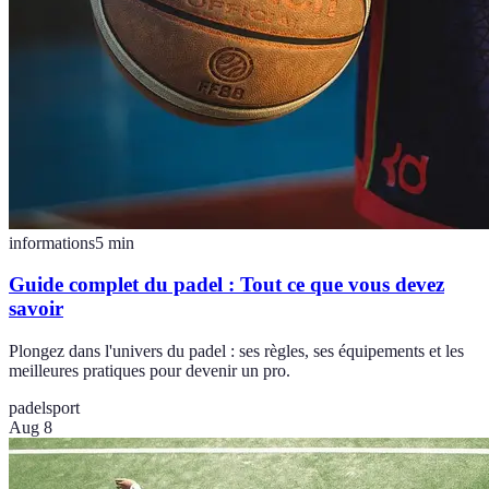
informations
5
min
Guide complet du padel : Tout ce que vous devez
savoir
Plongez dans l'univers du padel : ses règles, ses équipements et les
meilleures pratiques pour devenir un pro.
padel
sport
Aug 8