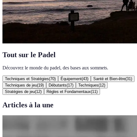
Tout sur le Padel
Découvrez le monde du padel, des bases aux sommets.
Techniques et Stratégies
(
70
)
Équipement
(
43
)
Santé et Bien-être
(
31
)
Techniques de jeu
(
19
)
Débutants
(
17
)
Techniques
(
12
)
Stratégies de jeu
(
12
)
Règles et Fondamentaux
(
11
)
Articles à la une