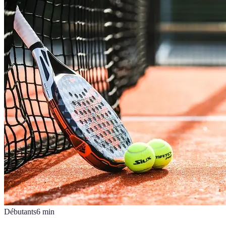
Débutants
6
min