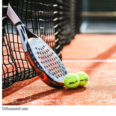
Débutants
6
min