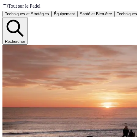
🗂️
Tout sur le Padel
Techniques et Stratégies
Équipement
Santé et Bien-être
Techniques
Rechercher