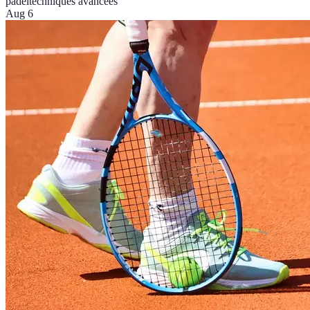
padel
techniques avancées
Aug 6