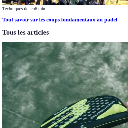
Techniques de jeu
6
min
Tout savoir sur les coups fondamentaux au padel
Tous les articles