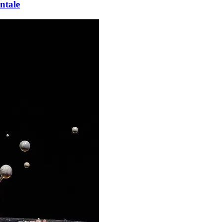
ntale