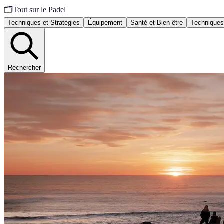
🗂️
Tout sur le Padel
Techniques et Stratégies
Équipement
Santé et Bien-être
Techniques
Rechercher