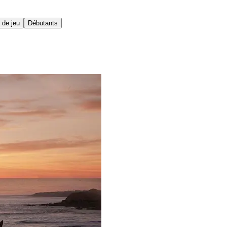
 de jeu
Débutants