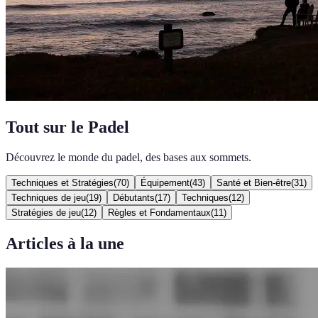
Tout sur le Padel
Découvrez le monde du padel, des bases aux sommets.
Techniques et Stratégies
(
70
)
Équipement
(
43
)
Santé et Bien-être
(
31
)
Techniques de jeu
(
19
)
Débutants
(
17
)
Techniques
(
12
)
Stratégies de jeu
(
12
)
Règles et Fondamentaux
(
11
)
Articles à la une